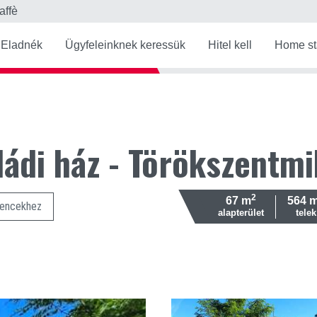
affè
Eladnék
Ügyfeleinknek keressük
Hitel kell
Home st
ládi ház - Törökszentmi
2
67 m
564 
encekhez
alapterület
telek