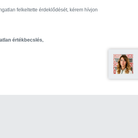
atlan felkeltette érdeklődését, kérem hívjon
gatlan értékbecslés,
Hitel kal