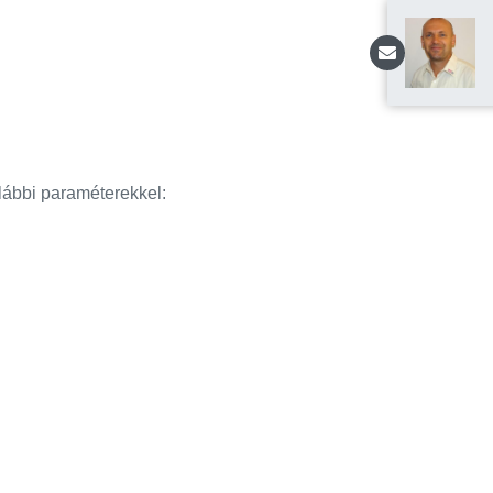
Üzenet 
lábbi paraméterekkel: