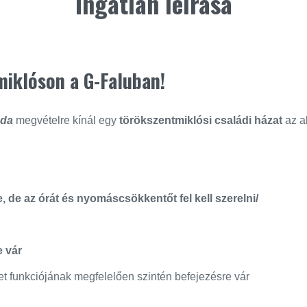
Ingatlan leírása
miklóson a G-Faluban!
oda
megvételre kínál egy
törökszentmiklósi családi házat
az a
e, de az órát és nyomáscsökkentőt fel kell szerelni/
e vár
let funkciójának megfelelően szintén befejezésre vár