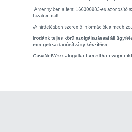
Amennyiben a fenti 166300983-es azonosító szám
bizalommal!
/A hirdetésben szereplő információk a megbízótó
Irodánk teljes körű szolgáltatással áll ügyfe
energetikai tanúsítvány készítése.
CasaNetWork - Ingatlanban otthon vagyunk