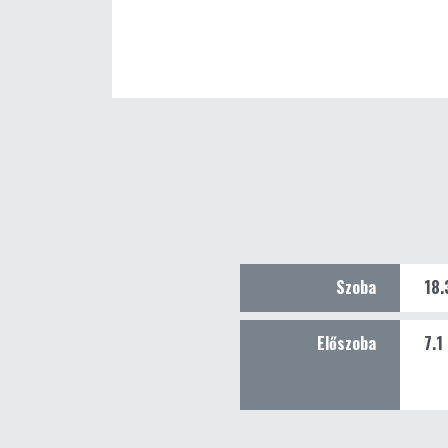
Szoba
18.
Előszoba
7.1