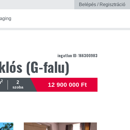
Belépés / Regisztráció
aging
ingatlan ID: 166300983
klós (G-falu)
2
m
2
12 900 000 Ft
szoba