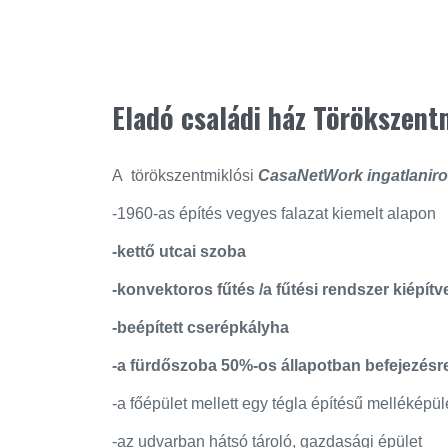
Eladó családi ház Törökszent
A törökszentmiklósi
CasaNetWork ingatlanir
-1960-as építés vegyes falazat kiemelt alapon
-kettő utcai szoba
-konvektoros fűtés /a fűtési rendszer kiépítv
-beépített cserépkályha
-a fürdőszoba 50%-os állapotban befejezésr
-a főépület mellett egy tégla építésű melléképü
-az udvarban hátsó tároló, gazdasági épület