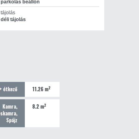
parkolás beállón
tájolás
déli tájolás
2
+ étkező
11.26 m
2
Kamra,
8.2 m
éskamra,
Spájz