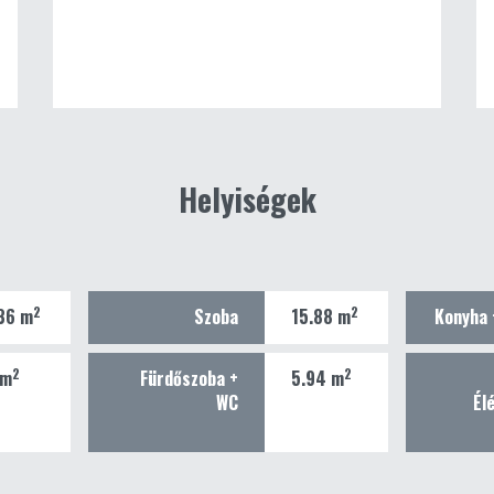
Helyiségek
2
2
36 m
Szoba
15.88 m
Konyha 
2
2
 m
Fürdőszoba +
5.94 m
WC
Él