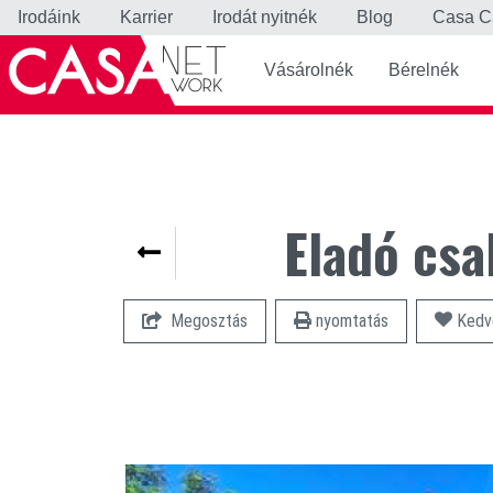
Irodáink
Karrier
Irodát nyitnék
Blog
Casa C
Vásárolnék
Bérelnék
Eladó csa
Megosztás
nyomtatás
Kedv