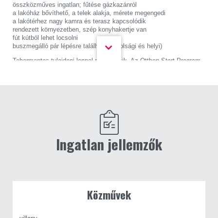
összközműves ingatlan; fűtése gázkazánról
a lakóház bővíthető, a telek alakja, mérete megengedi
a lakótérhez nagy kamra és terasz kapcsolódik
rendezett környezetben, szép konyhakertje van
fút kútból lehet locsolni
buszmegálló pár lépésre található (távolsági és helyi)
Tehermentes tulajdoni lappal rendelkezik. Az Otthon Start Program
követelményeinek megfelel.
Ingyenes hitel tanácsadással, ügyvédi kapcsolattal és rugalmas
időbeosztással állunk kedves ügyfeleink
rendelkezésére! CASANETWORK - Ingatlanban otthon vagyunk
Ingatlan jellemzők
Közművek