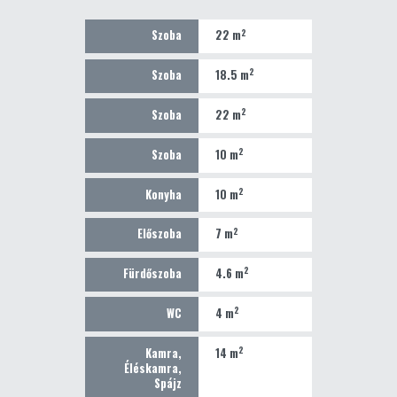
2
Szoba
22 m
2
Szoba
18.5 m
2
Szoba
22 m
2
Szoba
10 m
2
Konyha
10 m
2
Előszoba
7 m
2
Fürdőszoba
4.6 m
2
WC
4 m
2
Kamra,
14 m
Éléskamra,
Spájz