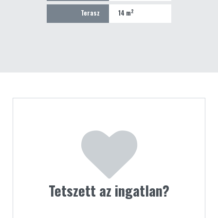
2
Terasz
14 m
Tetszett az ingatlan?