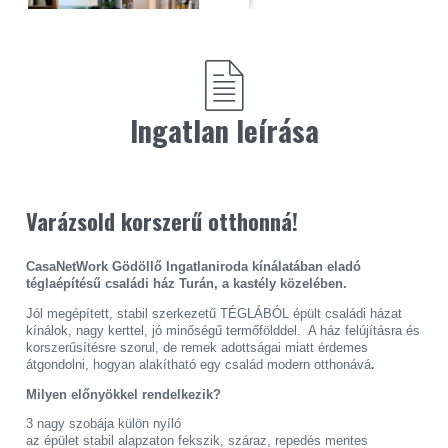
Ingatlan leírása
Varázsold korszerű otthonná!
CasaNetWork Gödöllő Ingatlaniroda kínálatában eladó
téglaépítésű családi ház Turán, a kastély közelében.
Jól megépített, stabil szerkezetű TÉGLÁBÓL épült családi házat
kínálok, nagy kerttel, jó minőségű termőfölddel. A ház felújításra és
korszerűsítésre szorul, de remek adottságai miatt érdemes
átgondolni, hogyan alakítható egy család modern otthonává
.
Milyen előnyökkel rendelkezik?
3 nagy szobája külön nyíló
az épület stabil alapzaton fekszik, száraz, repedés mentes