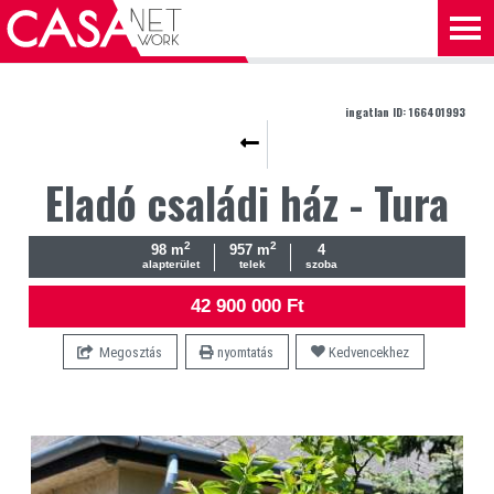
ingatlan ID: 166401993
Eladó családi ház - Tura
2
2
98 m
957 m
4
alapterület
telek
szoba
42 900 000 Ft
Megosztás
nyomtatás
Kedvencekhez