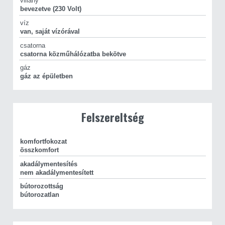
villany
bevezetve (230 Volt)
víz
van, saját vízórával
csatorna
csatorna közműhálózatba bekötve
gáz
gáz az épületben
Felszereltség
komfortfokozat
összkomfort
akadálymentesítés
nem akadálymentesített
bútorozottság
bútorozatlan