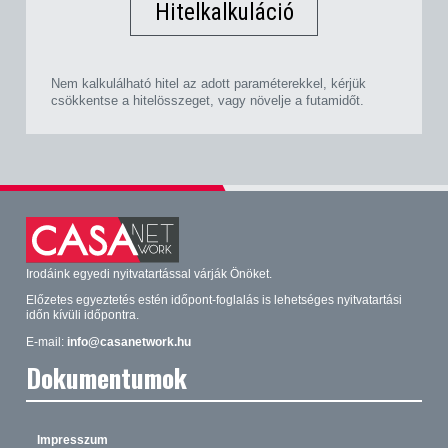
Hitelkalkuláció
Nem kalkulálható hitel az adott paraméterekkel, kérjük
csökkentse a hitelösszeget, vagy növelje a futamidőt.
Irodáink egyedi nyitvatartással várják Önöket.
Előzetes egyeztetés estén időpont-foglalás is lehetséges nyitvatartási
időn kívüli időpontra.
E-mail:
info@casanetwork.hu
Dokumentumok
Impresszum