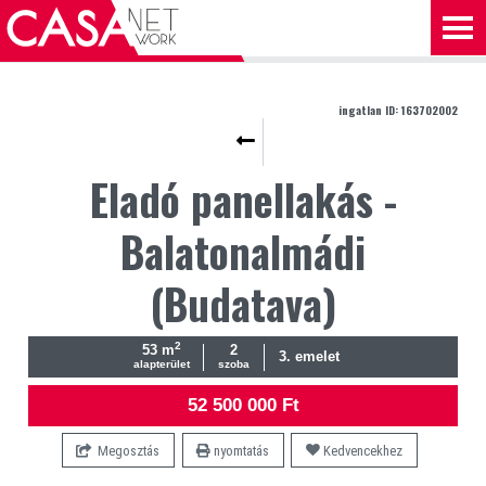
ingatlan ID: 163702002
Eladó panellakás -
Balatonalmádi
(Budatava)
2
53 m
2
3. emelet
alapterület
szoba
52 500 000 Ft
Megosztás
nyomtatás
Kedvencekhez