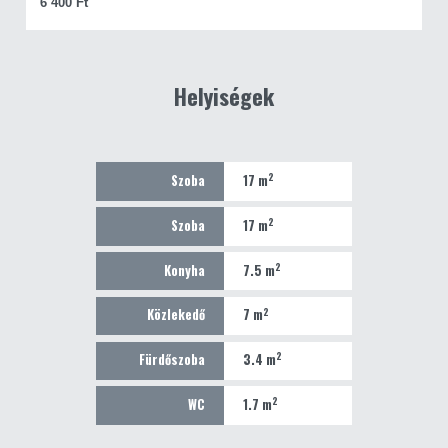
6 400 Ft
Helyiségek
2
Szoba
17 m
2
Szoba
17 m
2
Konyha
7.5 m
2
Közlekedő
7 m
2
Fürdőszoba
3.4 m
2
WC
1.7 m