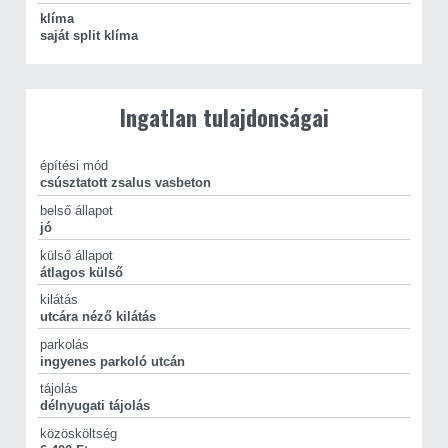
klíma
saját split klíma
Ingatlan tulajdonságai
építési mód
csúsztatott zsalus vasbeton
belső állapot
jó
külső állapot
átlagos külső
kilátás
utcára néző kilátás
parkolás
ingyenes parkoló utcán
tájolás
délnyugati tájolás
közösköltség