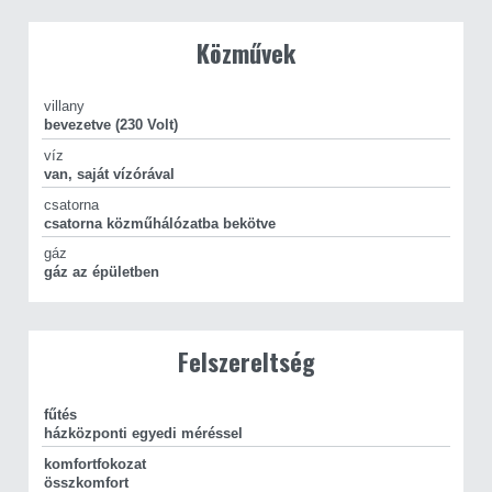
Vásárolna, de nincsen rá keret? Kollégám díjmentes és
banksemleges hitelügyintézéssel áll rendelkezésére!
Közművek
CasaNetWork - A civilizált ingatlanértékesítés artériája!
villany
bevezetve (230 Volt)
víz
van, saját vízórával
csatorna
csatorna közműhálózatba bekötve
gáz
gáz az épületben
Felszereltség
fűtés
házközponti egyedi méréssel
komfortfokozat
összkomfort