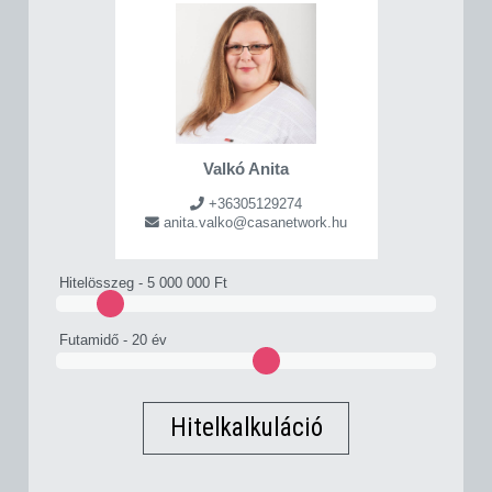
Valkó Anita
+36305129274
anita.valko@casanetwork.hu
Hitelösszeg -
5 000 000 Ft
Futamidő -
20 év
Hitelkalkuláció