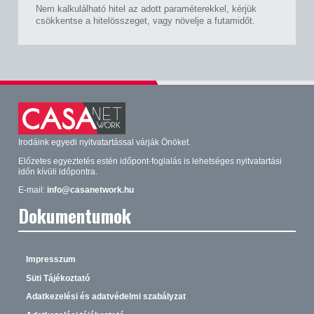
Nem kalkulálható hitel az adott paraméterekkel, kérjük
csökkentse a hitelösszeget, vagy növelje a futamidőt.
Irodáink egyedi nyitvatartással várják Önöket.
Előzetes egyeztetés estén időpont-foglalás is lehetséges nyitvatartási
időn kívüli időpontra.
E-mail:
info@casanetwork.hu
Dokumentumok
Impresszum
Süti Tájékoztató
Adatkezelési és adatvédelmi szabályzat