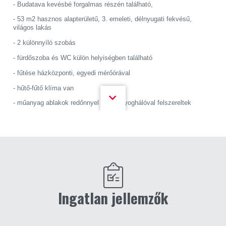
- Budatava kevésbé forgalmas részén található,
- 53 m2 hasznos alapterületű, 3. emeleti, délnyugati fekvésű,
világos lakás
- 2 különnyíló szobás
- fürdőszoba és WC külön helyiségben található
- fűtése házközponti, egyedi mérőórával
- hűtő-fűtő klíma van
- műanyag ablakok redőnnyel és szúnyoghálóval felszereltek
- acél biztonsági ajtó, előtérben beépített szekrény
- a földszinten egy közös használatú tároló található
- bevásárlási lehetőség, park, játszótér sétatávolságra, a strand 1,4
km-re található.
Energetikai tanusítvány készítése folyamatban van.
Ingatlan jellemzők
Amennyiben a 2002-es számú lakás vagy bármely, a kínálatunkban
található ingatlan felkeltette az érdeklődését, hívjon bizalommal
a +36 20 40 40 377-es telefonszámon!