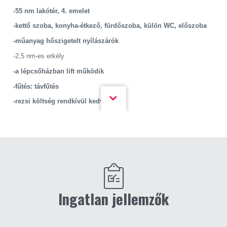
-55 nm lakótér, 4. emelet
-kettő szoba, konyha-étkező, fürdőszoba, külön WC, előszoba
-műanyag hőszigetelt nyílászárók
-2,5 nm-es erkély
-a lépcsőházban lift működik
-fűtés: távfűtés
-rezsi költség rendkívül kedvező
-közös költség:13 750 Ft/hó
Lokáció:Széchenyi városrész
-a közelben boltok, iskola, óvoda, posta, zöldövezet...
Amennyiben a fenti 166300992-es azonosító számú eladó
lakás, vagy bármely kínálatunkban található ingatlan felkeltette
érdeklődését, kérem hívjon bizalommal!
Ingatlan jellemzők
/A hirdetésben szereplő információk a megbízótól kapott adatok
alapján készültek./
Irodánk teljes körű szolgáltatással áll ügyfelei