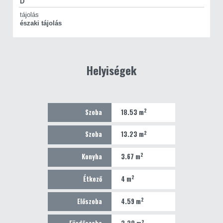
D
tájolás
északi tájolás
Helyiségek
2
Szoba
18.53 m
2
Szoba
13.23 m
2
Konyha
3.67 m
2
Étkező
4 m
2
Előszoba
4.59 m
2