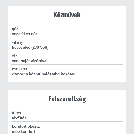
rendelkezésére: hitelügyintézés, ügyvédi szolgáltatás, ingatlan
értékbecslés, energetikai tanúsítvány készítése.
Közművek
CasaNetWork - Ingatlanban otthon vagyunk!
gáz
vezetékes gáz
villany
bevezetve (230 Volt)
víz
van, saját vízórával
csatorna
csatorna közműhálózatba bekötve
Felszereltség
fűtés
távfűtés
komfortfokozat
összkomfort