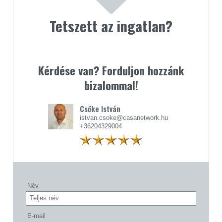
Tetszett az ingatlan?
Kérdése van? Forduljon hozzánk
bizalommal!
Csőke István
istvan.csoke@casanetwork.hu
+36204329004
Név
E-mail