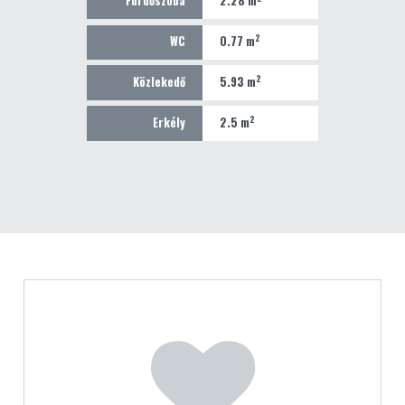
Fürdőszoba
2.28 m
2
WC
0.77 m
2
Közlekedő
5.93 m
2
Erkély
2.5 m