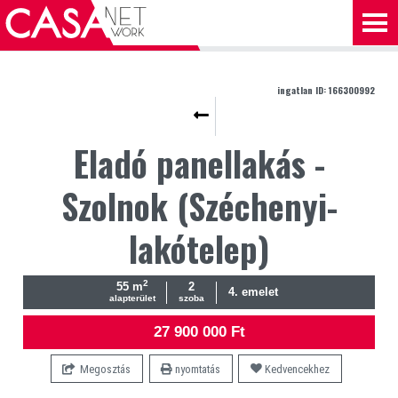
ingatlan ID: 166300992
Eladó panellakás -
Szolnok (Széchenyi-
lakótelep)
2
55 m
2
4. emelet
alapterület
szoba
27 900 000 Ft
Megosztás
nyomtatás
Kedvencekhez