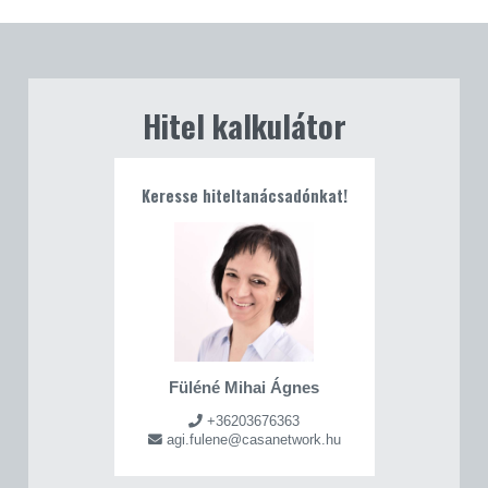
Hitel kalkulátor
Keresse hiteltanácsadónkat!
Füléné Mihai Ágnes
+36203676363
agi.fulene@casanetwork.hu