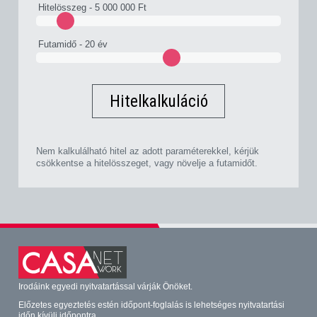
Hitelösszeg -
5 000 000 Ft
Futamidő -
20 év
Hitelkalkuláció
Nem kalkulálható hitel az adott paraméterekkel, kérjük
csökkentse a hitelösszeget, vagy növelje a futamidőt.
Irodáink egyedi nyitvatartással várják Önöket.
Előzetes egyeztetés estén időpont-foglalás is lehetséges nyitvatartási
időn kívüli időpontra.