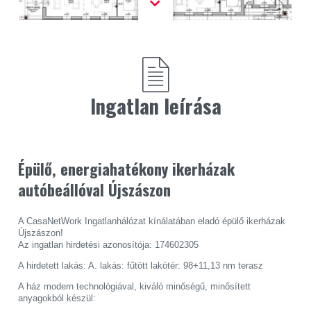
Ingatlan leírása
Épülő, energiahatékony ikerházak
autóbeállóval Újszászon
A CasaNetWork Ingatlanhálózat kínálatában eladó épülő ikerházak
Újszászon!
Az ingatlan hirdetési azonosítója: 174602305
A hirdetett lakás: A. lakás: fűtött lakótér: 98+11,13 nm terasz
A ház modern technológiával, kiváló minőségű, minősített
anyagokból készül: