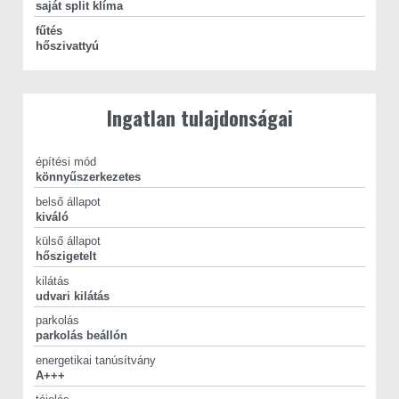
Amennyiben a CasaNetWork Cegléd által kínált, 174602305
saját split klíma
azonosítószámú ikerház, vagy bármely más ingatlan felkeltette
fűtés
érdeklődését, keressen bizalommal a megadott telefonszámon!
hőszivattyú
Felhívjuk figyelmét, hogy a hirdetésben szereplő adatok a
megbízótól származnak, azok pontosságáért felelősséget nem
vállalunk.
Ügyfeleink részére díjmentes, bankfüggetlen hitelügyintézést
Ingatlan tulajdonságai
biztosítunk! A 3%-os lakáshitelek elérhetőek!
CasaNetWork – Ingatlanban otthon vagyunk.
építési mód
könnyűszerkezetes
belső állapot
kiváló
külső állapot
hőszigetelt
kilátás
udvari kilátás
parkolás
parkolás beállón
energetikai tanúsítvány
A+++