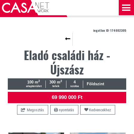
ingatlan ID: 174602305
Eladó családi ház -
Újszász
2
2
100 m
300 m
4
Földszint
alapterület
telek
szoba
69 990 000 Ft
Megosztás
nyomtatás
Kedvencekhez