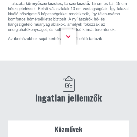
- falazata
könnyűszerkezetes, fa szerkezetű.
15 cm-es fal, 15 cm
hőszigeteléssel. Belső válaszfalak 10 cm vastagságúak. Így falazat
kiváló hőszigetelő képességekkel rendelkezik, így télen-nyáron
komfortos hőmérsékletet biztosít. A nyílászárók hő- és
hangszigetelő műanyag ablakok, amelyek fokozzák az
energiahatékonyságot, és kellemes belső klímát teremtenek.
Az ikerházakhoz saját kertrész és autóbeálló tartozik.
A fűtésről hőszivattyús fűtés gondoskodik padlófűtéssel. A nyári
hőséget lakásonként 1 db inverteres klímaberendezés teszi
elviselhetővé.
Ez az otthon minden műszaki és kényelmi igényt kielégít, amit a
modern családi élet megkövetel.
Főbb jellemzők:
Ingatlan jellemzők
Tágas belső tér: 2 szoba, nappali-konyha, fürdőszoba+Wc, külön
WC, háztartási helyiség, előtér és terasz.
Minőségi burkolatok: Laminált parketta melegburkolatként,
választható mintázattal. Hidegburkolat: padlólap, legfeljebb 6.000
Ft/m² értékben.
Közművek
Modern nyílászárók: Műanyag ablakok hő- és hangszigetelő, 3
rétegű üvegezéssel, erkélyajtók – a lakás szellőztetése a tulajdonos