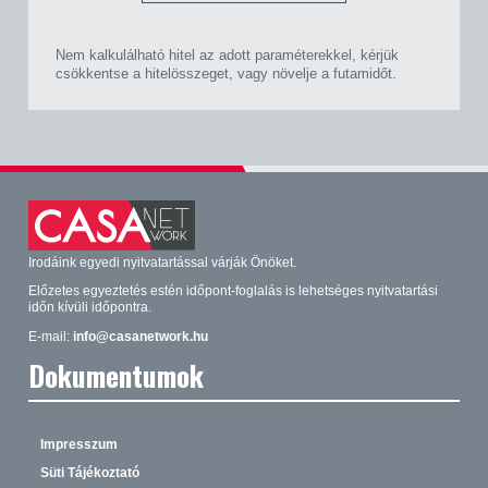
Nem kalkulálható hitel az adott paraméterekkel, kérjük
csökkentse a hitelösszeget, vagy növelje a futamidőt.
Irodáink egyedi nyitvatartással várják Önöket.
Előzetes egyeztetés estén időpont-foglalás is lehetséges nyitvatartási
időn kívüli időpontra.
E-mail:
info@casanetwork.hu
Dokumentumok
Impresszum
Süti Tájékoztató