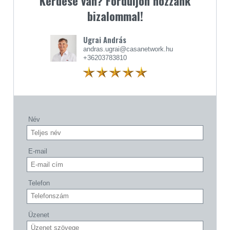
Kérdése van? Forduljon hozzánk
bizalommal!
Ugrai András
andras.ugrai@casanetwork.hu
+36203783810
Név
E-mail
Telefon
Üzenet