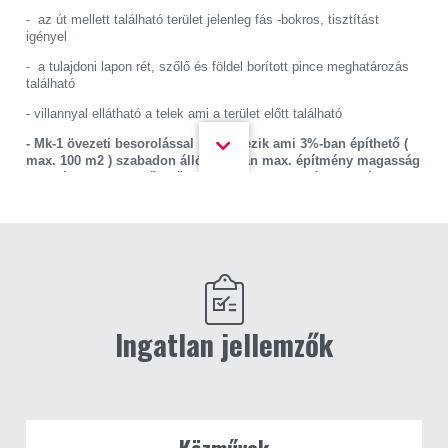
- az út mellett található terület jelenleg fás -bokros, tisztítást
igényel
- a tulajdoni lapon rét, szőlő és földel borított pince meghatározás
található
- villannyal ellátható a telek ami a terület előtt található
- Mk-1 övezeti besorolással rendelkezik ami 3%-ban építhető (
max. 100 m2 ) szabadon álló módban max. építmény magasság
3,5 méter lehet , lejtő felőli homlokzat magasság 6,5 méter
engedélyezett
- az Mk-1-es övezeti besorolású területeken gazdasági épület
csak 80 % -os szőlő telepítés mellett lehetséges
- Pécsely kedvelt települése a Balaton-felvidéknek
- rendezett tulajdoni háttér, per- és tehermentes ingatlan, de
kifüggesztés köteles
Ingatlan jellemzők
- Pécsely környékének egyik legfontosabb nevezetessége a
Zádor-
vár
vagy Himfy-vár. A vár a Zádor-hegynek is nevezett Derék-
hegyre épült, a
XIV. század
végén,
gótikus stílusban
. Több
legendaszerű történet is született róla, de a valóságban jelentős
történelmi szerepe nem volt. A Derek-hegy 363 méter magas
meredek kúpján mára már csak néhány falszakasz maradt fent. Az
Közművek