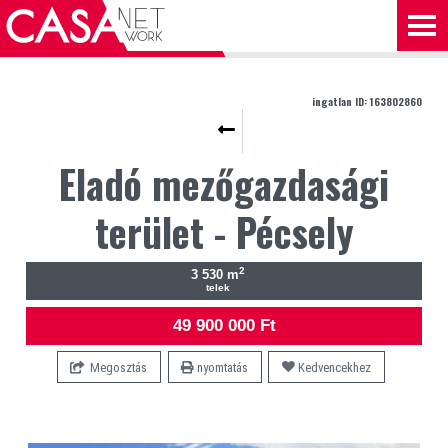
ingatlan ID: 163802860
Eladó mezőgazdasági
terület - Pécsely
2
3 530 m
telek
49 900 000 Ft
Megosztás
nyomtatás
Kedvencekhez