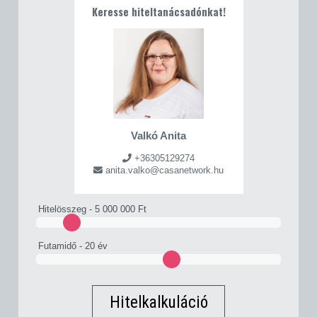
Keresse hiteltanácsadónkat!
Valkó Anita
+36305129274
anita.valko@casanetwork.hu
Hitelösszeg -
5 000 000 Ft
Futamidő -
20 év
Hitelkalkuláció