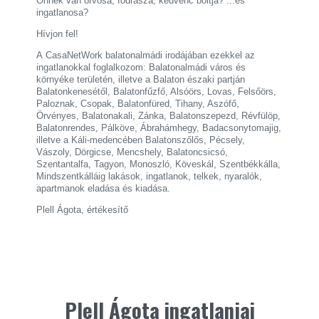
Önnek van orvosa, fodrásza, kedvenc boltja? ...és
ingatlanosa?
Hívjon fel!
A CasaNetWork balatonalmádi irodájában ezekkel az
ingatlanokkal foglalkozom: Balatonalmádi város és
környéke területén, illetve a Balaton északi partján
Balatonkenesétől, Balatonfűzfő, Alsóörs, Lovas, Felsőörs,
Paloznak, Csopak, Balatonfüred, Tihany, Aszófő,
Örvényes, Balatonakali, Zánka, Balatonszepezd, Révfülöp,
Balatonrendes, Pálköve, Ábrahámhegy, Badacsonytomajig,
illetve a Káli-medencében Balatonszőlős, Pécsely,
Vászoly, Dörgicse, Mencshely, Balatoncsicsó,
Szentantalfa, Tagyon, Monoszló, Köveskál, Szentbékkálla,
Mindszentkálláig lakások, ingatlanok, telkek, nyaralók,
apartmanok eladása és kiadása.
Plell Ágota, értékesítő
Plell Ágota ingatlanjai