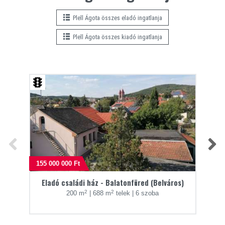
Plell Ágota összes eladó ingatlanja
Plell Ágota összes kiadó ingatlanja
155 000 000 Ft
50 0
Eladó családi ház - Balatonfüred (Belváros)
2
2
200 m
|
688 m
telek
|
6 szoba