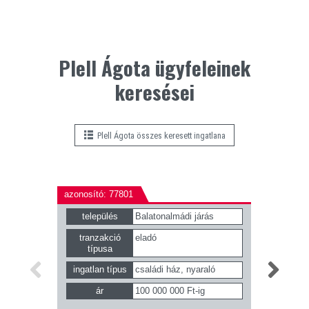
Plell Ágota ügyfeleinek
keresései
Plell Ágota összes keresett ingatlana
azonosító: 77801
azonosító
település
Balatonalmádi járás
telepü
tranzakció
eladó
tranza
típusa
típu
ingatlan típus
családi ház, nyaraló
ingatlan
ár
100 000 000 Ft-ig
ár