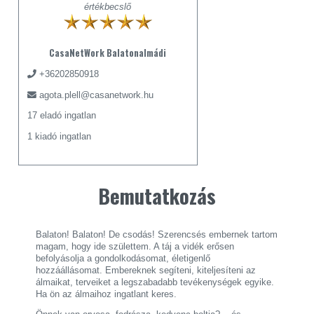
értékbecslő
CasaNetWork Balatonalmádi
+36202850918
agota.plell@casanetwork.hu
17 eladó ingatlan
1 kiadó ingatlan
Bemutatkozás
Balaton! Balaton! De csodás! Szerencsés embernek tartom
magam, hogy ide születtem. A táj a vidék erősen
befolyásolja a gondolkodásomat, életigenlő
hozzáállásomat. Embereknek segíteni, kiteljesíteni az
álmaikat, terveiket a legszabadabb tevékenységek egyike.
Ha ön az álmaihoz ingatlant keres.