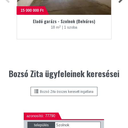
15 000 000 Ft
29 0
Eladó garázs - Szolnok (Belváros)
2
18 m
|
1 szoba
Bozsó Zita ügyfeleinek keresései
Bozsó Zita összes keresett ingatlana
azonosító: 77790
azonosító
település
Szolnok
telepü