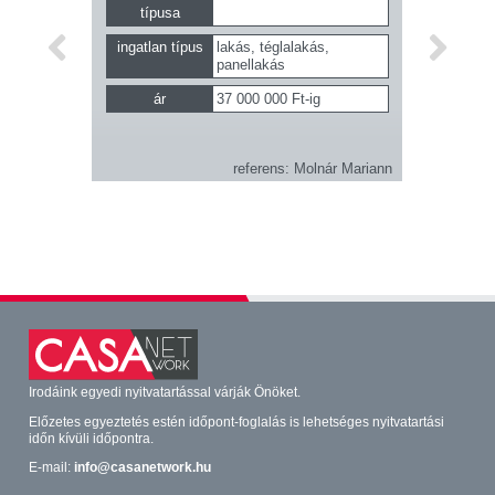
típusa
ingatlan típus
lakás, téglalakás,
panellakás
ár
37 000 000 Ft-ig
referens
Molnár Mariann
Irodáink egyedi nyitvatartással várják Önöket.
Előzetes egyeztetés estén időpont-foglalás is lehetséges nyitvatartási
időn kívüli időpontra.
E-mail:
info@casanetwork.hu