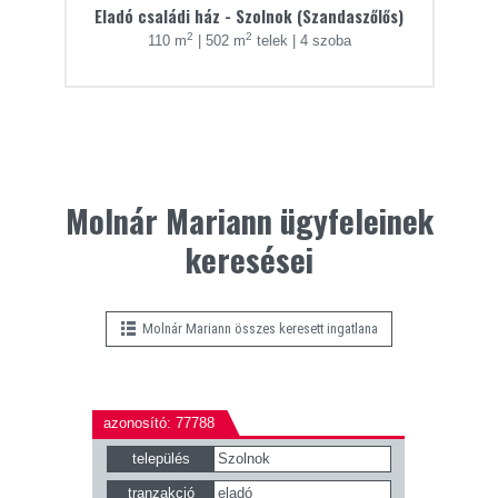
Eladó családi ház - Szolnok (Szandaszőlős)
2
2
110 m
|
502 m
telek
|
4 szoba
Molnár Mariann ügyfeleinek
keresései
Molnár Mariann összes keresett ingatlana
azonosító: 77788
település
Szolnok
tranzakció
eladó