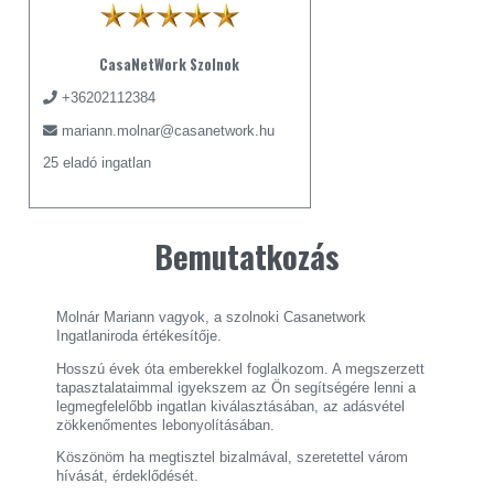
CasaNetWork Szolnok
+36202112384
mariann.molnar@casanetwork.hu
25 eladó ingatlan
Bemutatkozás
Molnár Mariann vagyok, a szolnoki Casanetwork
Ingatlaniroda értékesítője.
Hosszú évek óta emberekkel foglalkozom. A megszerzett
tapasztalataimmal igyekszem az Ön segítségére lenni a
legmegfelelőbb ingatlan kiválasztásában, az adásvétel
zökkenőmentes lebonyolításában.
Köszönöm ha megtisztel bizalmával, szeretettel várom
hívását, érdeklődését.