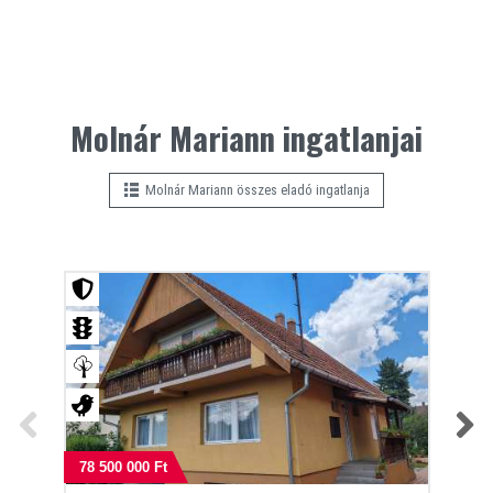
Molnár Mariann ingatlanjai
Molnár Mariann összes eladó ingatlanja
78 500 000 Ft
15 2