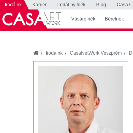
Irodáink
Karrier
Irodát nyitnék
Blog
Casa C
Vásárolnék
Bérelnék
Irodáink
CasaNetWork Veszprém
D