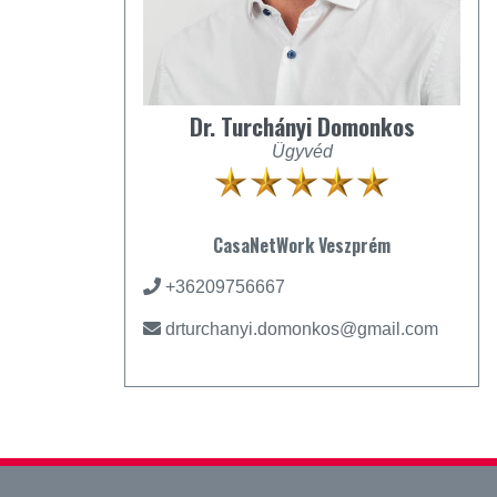
Dr. Turchányi Domonkos
Ügyvéd
CasaNetWork Veszprém
+36209756667
drturchanyi.domonkos@gmail.com