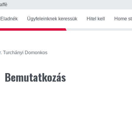
affè
Eladnék
Ügyfeleinknek keressük
Hitel kell
Home st
r. Turchányi Domonkos
Bemutatkozás