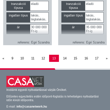
szoruló
tranzakció
eladó
tranzakció
eladó
külső
típusa
típusa
ingatlan típus
lakás,
ingatlan típus
lakás,
téglalakás,
téglalakás,
panellakás
panellakás
ár
30 000 000
ár
35 000 000
Ft-ig
Ft-ig
2
alapterület
50 m
-tól
referens
Egri Szandra
referens
Egri Szandra
szobaszám
2 szobától
«
9
10
11
12
13
14
15
16
17
»
Irodáink egyedi nyitvatartással várják Önöket.
Előzetes egyeztetés estén időpont-foglalás is lehetséges nyitvatartási
időn kívüli időpontra.
E-mail:
info@casanetwork.hu